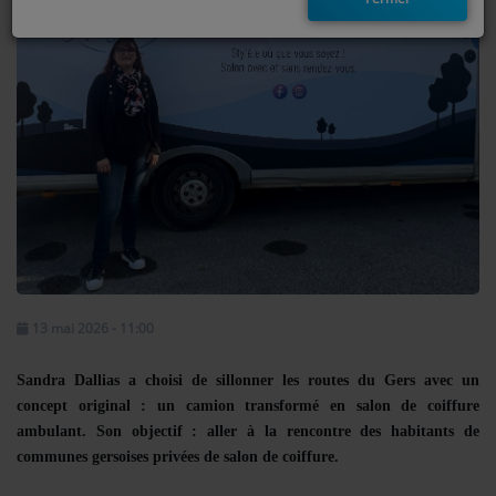
EMISSIONS
TITRES DIFFUSÉS
FRÉQUENCES
EVÈNEMENTS
LES JEUX
JEUX CONCOURS
13 mai 2026 - 11:00
CONTACTEZ-NOUS
Sandra Dallias a choisi de sillonner les routes du Gers avec un
concept original : un camion transformé en salon de coiffure
RÉGIE PUBLICTIAIRE
ambulant. Son objectif : aller à la rencontre des habitants de
communes gersoises privées de salon de coiffure.