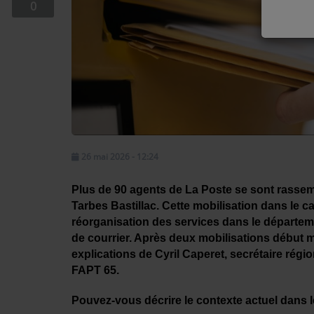
0
EQUIPE
EMISSIONS
TITRES DIFFUSÉS
FRÉQUENCES
EVÈNEMENTS
26 mai 2026 - 12:24
LES JEUX
Plus de 90 agents de La Poste se sont rassem
Tarbes Bastillac. Cette mobilisation dans le c
JEUX CONCOURS
réorganisation des services dans le départeme
de courrier. Après deux mobilisations début m
explications de Cyril Caperet, secrétaire rég
CONTACTEZ-NOUS
FAPT 65.
RÉGIE PUBLICTIAIRE
Pouvez-vous décrire le contexte actuel dans 