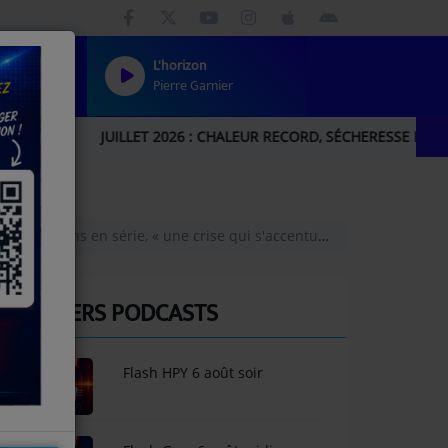
L'horizon
Pierre Garnier
UILLET 2026 : CHALEUR RECORD, SÉCHERESSE HISTORIQUE… AUCH
ucturations en série, « une crise qui s'accentue »
DERNIERS PODCASTS
Flash HPY 6 août soir