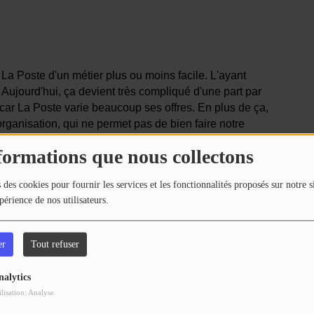
La Poste d'un métier plus ou moins facile. L'ayant
. Aujourd'hui, ça devient très compliqué d'une part par
ar La Poste varie beaucoup ses offres. En plus de ça,
organisation, qui ne permet pas de bien faire notre
 les réseaux sociaux qui fustigent les facteurs mais je
formations que nous collectons
 des cookies pour fournir les services et les fonctionnalités proposés sur notre s
teurs à travers ces réorganisations ces dernières
périence de nos utilisateurs.
er
Tout refuser
courrier mais beaucoup plus de colis. Il y a beaucoup
mesurée à sa juste valeur. A la CGT on ne comprend
nalytics
 services c'est en train de craquer à plusieurs
ilisation: Analyse
 Moi je suis secrétaire régional Midi-Pyrénées et j'étais