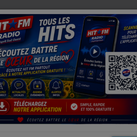
ETS ENFIN RÉUNIS APRÈS DES SEMAINES DE RECHERCHE
J
es
Hautes-Pyrénées : les postiers en grève illimitée face à des restr
EN GRÈVE ILLIMITÉE FACE À DES
E CRISE QUI S'ACCENTUE »