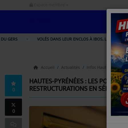
Espace membre
MENU
ACCUEIL
VOLÉS DANS LEUR ENCLOS À IBOS, LOU ET LIA, DEUX PERROQU
INFOS
INFOS GERS
Accueil
Actualités
Infos Hautes-Pyréné
INFOS NORD GASCOGNE
HAUTES-PYRÉNÉES : LES POSTIERS 
RESTRUCTURATIONS EN SÉRIE, « UN
0
INFOS HAUTES - PYRÉNÉES
LA RADIO
0
PODCAST