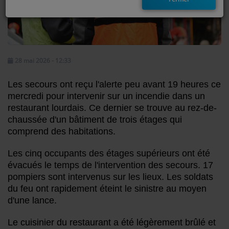
EMISSIONS
TITRES DIFFUSÉS
28 mai 2026 - 12:33
FRÉQUENCES
Les secours ont reçu l'alerte peu avant 19 heures ce
EVÈNEMENTS
mercredi pour intervenir sur un incendie dans un
restaurant lourdais. Ce dernier se trouve au rez-de-
chaussée d'un bâtiment de trois étages qui
LES JEUX
comprend des habitations.
JEUX CONCOURS
Les cinq occupants des étages supérieurs ont été
évacués
le temps de l'intervention des secours. 17
CONTACTEZ-NOUS
pompiers sont intervenus sur les lieux. Les soldats
du feu ont rapidement éteint le sinistre au moyen
RÉGIE PUBLICTIAIRE
d'une lance.
Le cuisinier du restaurant a été légèrement brûlé et