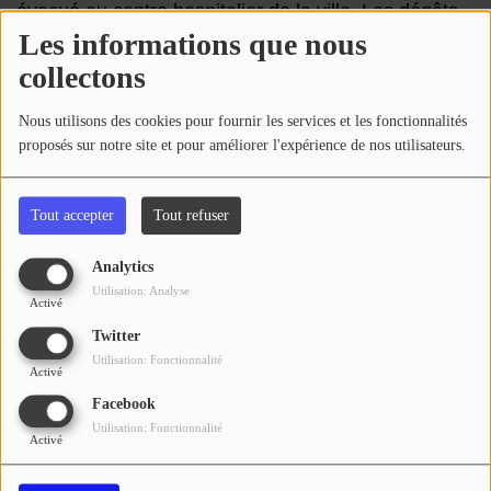
Se connecter
évacué au centre hospitalier de la ville. Les dégâts
du sinistre sont limités dans la cuisine de
Les informations que nous
l'établissement, n'occasionnant pas de chômage
collectons
technique ni de relogement au niveau des
habitations.
Nous utilisons des cookies pour fournir les services et les fonctionnalités
proposés sur notre site et pour améliorer l'expérience de nos utilisateurs.
N.B
Tout accepter
Tout refuser
Voir aussi
Analytics
Utilisation: Analyse
Activé
Twitter
Utilisation: Fonctionnalité
Activé
Facebook
Utilisation: Fonctionnalité
En préparation de la visite du
Les pompiers des SDIS 32 et
Activé
Pape, le ciel de Lourdes
82 mobilisés la nuit dernière
surveillé par deux drones
sur des feux d'habitations