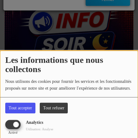
EMISSIONS
TITRES DIFFUSÉS
FRÉQUENCES
EVÈNEMENTS
Les informations que nous
collectons
LES JEUX
06 août 2026 - 16:00
Nous utilisons des cookies pour fournir les services et les fonctionnalités
JEUX CONCOURS
proposés sur notre site et pour améliorer l'expérience de nos utilisateurs.
Télécharger le podcast
Écouter le podcast
CONTACTEZ-NOUS
Tout accepter
Tout refuser
Retrouvez toute l'actu des Hautes-Pyrénées
RÉGIE PUBLICTIAIRE
Analytics
Commentaires(0)
Utilisation: Analyse
Activé