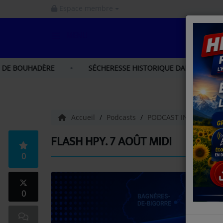
Espace membre
MENU
ACCUEIL
HADÈRE
SÉCHERESSE HISTORIQUE DANS LES HAUTES-PYRÉN
INFOS
INFOS GERS
Accueil
Podcasts
PODCAST INFO HAUT
INFOS NORD GASCOGNE
FLASH HPY. 7 AOÛT MIDI
0
INFOS HAUTES - PYRÉNÉES
LA RADIO
0
PODCAST