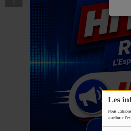
0
EQUIPE
EMISSIONS
TITRES DIFFUSÉS
FRÉQUENCES
EVÈNEMENTS
LES JEUX
JEUX CONCOURS
Les in
CONTACTEZ-NOUS
Nous utilisons
améliorer l'ex
RÉGIE PUBLICTIAIRE