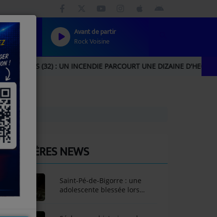
Avant de partir
Rock Voisine
S (32) : UN INCENDIE PARCOURT UNE DIZAINE D'HECTARES, UNE
DERNIÈRES NEWS
Saint-Pé-de-Bigorre : une
adolescente blessée lors
d'une sortie dans la grotte de
Bouhadère