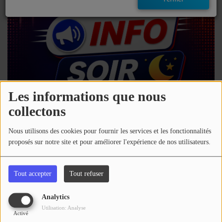
EMISSIONS
TITRES DIFFUSÉS
FRÉQUENCES
EVÈNEMENTS
Les informations que nous
collectons
LES JEUX
07 août 2026 - 16:00
Nous utilisons des cookies pour fournir les services et les fonctionnalités
JEUX CONCOURS
proposés sur notre site et pour améliorer l'expérience de nos utilisateurs.
Télécharger le podcast
Écouter le podcast
CONTACTEZ-NOUS
Tout accepter
Tout refuser
Retrouvez toute l'actu des Hautes-Pyrénées
RÉGIE PUBLICTIAIRE
Analytics
Commentaires(0)
Utilisation: Analyse
Activé