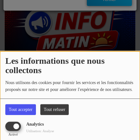
EMISSIONS
TITRES DIFFUSÉS
FRÉQUENCES
EVÈNEMENTS
Les informations que nous
collectons
LES JEUX
06 août 2026 - 07:00
Nous utilisons des cookies pour fournir les services et les fonctionnalités
JEUX CONCOURS
proposés sur notre site et pour améliorer l'expérience de nos utilisateurs.
Télécharger le podcast
Écouter le podcast
CONTACTEZ-NOUS
Tout accepter
Tout refuser
Toute l'info du Sud Ouest.
RÉGIE PUBLICTIAIRE
Analytics
Commentaires(1)
Utilisation: Analyse
Activé