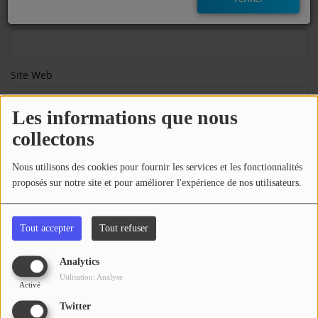
Téléphone
EMISSIONS
TITRES DIFFUSÉS
Site Web
FRÉQUENCES
Les informations que nous
EVÈNEMENTS
Sujet
*
collectons
LES JEUX
Nous utilisons des cookies pour fournir les services et les fonctionnalités
proposés sur notre site et pour améliorer l'expérience de nos utilisateurs.
Message
*
JEUX CONCOURS
Tout accepter
Tout refuser
CONTACTEZ-NOUS
Analytics
RÉGIE PUBLICTIAIRE
Utilisation: Analyse
Activé
Twitter