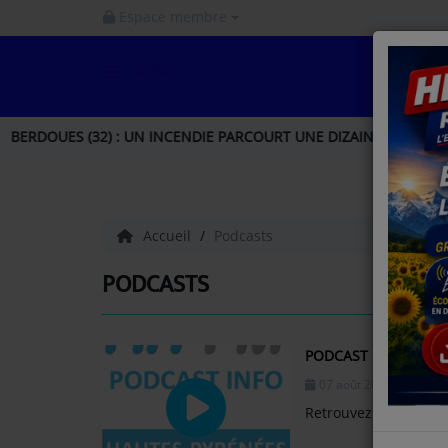
Espace membre
MENU
ACCUEIL
(32) : UN INCENDIE PARCOURT UNE DIZAINE D'HECTARES, UNE I
INFOS
INFOS GERS
Accueil
Podcasts
INFOS NORD GASCOGNE
PODCASTS
INFOS HAUTES - PYRÉNÉES
PODCAST INFO HAUT
LA RADIO
07 août 2026 - 16:00
Retrouvez en podcast
PODCAST