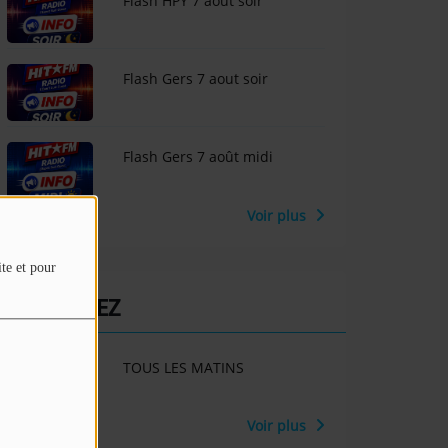
Flash HPY 7 août soir
Flash Gers 7 aout soir
Flash Gers 7 août midi
Voir plus
ite et pour
PARTICIPEZ
TOUS LES MATINS
Voir plus