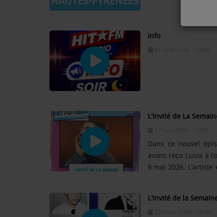
EQUIPE
EMISSIONS
info
07 août 2026 - 15:00
TITRES DIFFUSÉS
FRÉQUENCES
EVÈNEMENTS
L'Invité de La Semain
LES JEUX
17 mai 2026 - 10:00
Dans ce nouvel épis
JEUX CONCOURS
avons reçu Luiza à l
8 mai 2026. L’artiste
le Brésil, l’Amazonie
CONTACTEZ-NOUS
son univers musical.
RÉGIE PUBLICTIAIRE
L'Invité de la Semain
solaire, elle a expl
29 mars 2026 - 10:00
dans sa musique et 