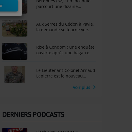
Berdoues (32) : un incendie
er
parcourt une dizaine
d'hectares, une importante
mobilisation des secours
Aux Serres du Cédon à Pavie,
la demande se tourne vers
des plantes résistantes à la
sécheresse
Rixe à Condom : une enquête
ouverte après une bagarre
impliquant une trentaine de
personnes ce jeudi soir
Le Lieutenant-Colonel Arnaud
Lapierre est le nouveau
Délégué militaire
départemental du Gers
Voir plus
DERNIERS PODCASTS