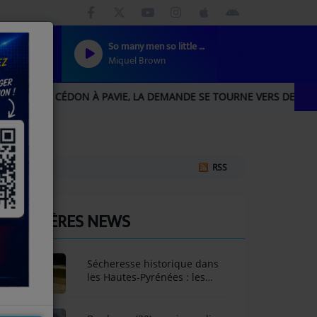
So many men so little time
Miquel Brown
CÉDON À PAVIE, LA DEMANDE SE TOURNE VERS DES PLANTES RÉSIS
RSS
DERNIÈRES NEWS
Sécheresse historique dans
les Hautes-Pyrénées : les
restrictions d'eau se
durcissent