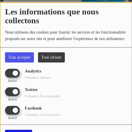
EMISSIONS
Les informations que nous
06 avril 2017 - 12:19
collectons
TITRES DIFFUSÉS
Commentaires(0)
Nous utilisons des cookies pour fournir les services et les fonctionnalités
FRÉQUENCES
proposés sur notre site et pour améliorer l'expérience de nos utilisateurs.
EVÈNEMENTS
Connectez-vous pour commenter cet article
Tout accepter
Tout refuser
LES JEUX
SE CONNECTER
Analytics
Utilisation: Analyse
JEUX CONCOURS
Activé
Twitter
Utilisation: Fonctionnalité
Activé
CONTACTEZ-NOUS
Facebook
RÉGIE PUBLICTIAIRE
Utilisation: Fonctionnalité
Activé