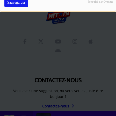
Se connecter
Propulsé par Orejime
Sauvegarder
CONTACTEZ-NOUS
Vous avez une suggestion, ou vous voulez juste dire
bonjour ?
Contactez-nous