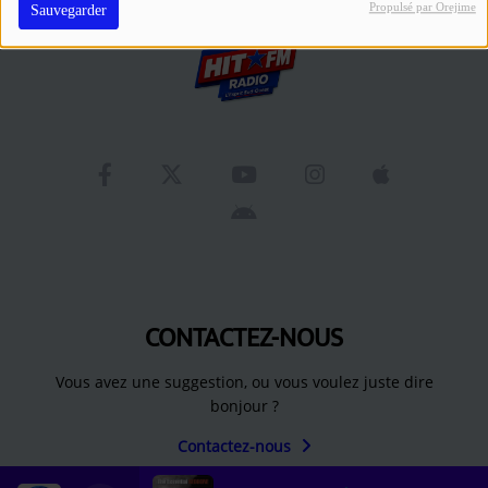
Se connecter
Propulsé par Orejime
Sauvegarder
CONTACTEZ-NOUS
Vous avez une suggestion, ou vous voulez juste dire
bonjour ?
Contactez-nous