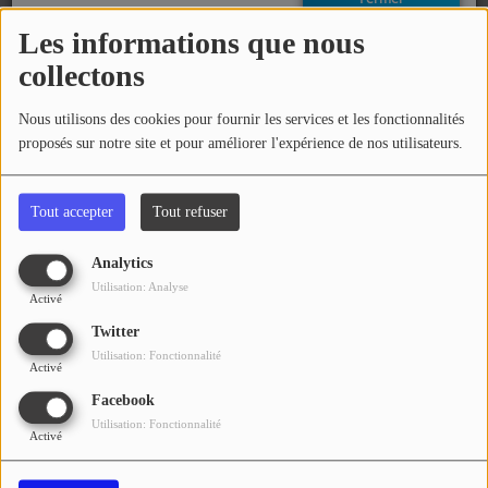
EMISSIONS
Les informations que nous
06 avril 2017 - 12:17
collectons
TITRES DIFFUSÉS
Commentaires(0)
Nous utilisons des cookies pour fournir les services et les fonctionnalités
FRÉQUENCES
proposés sur notre site et pour améliorer l'expérience de nos utilisateurs.
EVÈNEMENTS
Connectez-vous pour commenter cet article
Tout accepter
Tout refuser
LES JEUX
SE CONNECTER
Analytics
Utilisation: Analyse
JEUX CONCOURS
Activé
Twitter
Utilisation: Fonctionnalité
Activé
CONTACTEZ-NOUS
Facebook
RÉGIE PUBLICTIAIRE
Utilisation: Fonctionnalité
Activé