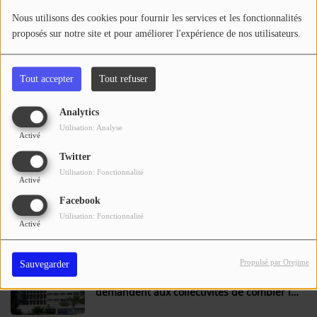
Se connecter
Nous utilisons des cookies pour fournir les services et les fonctionnalités
proposés sur notre site et pour améliorer l'expérience de nos utilisateurs.
Tarbes au soutien des communes
sinistrées par les incendies en Gironde
Tout accepter
Tout refuser
Analytics
Face à une nouvelle vague de chaleur avec
Utilisation: Analyse
des pics à 40 degrés ce mercredi, le
Activé
département du Gers se mobilise et lance
Twitter
notamment une carte interactive des lieux
Utilisation: Fonctionnalité
de fraîcheur
Activé
Lectoure : un homme contrôlé à 2,50 g
Facebook
d'alcool après un accident matériel sur la
Utilisation: Fonctionnalité
Activé
voie Romaine... à 8h30 ce matin
Propulsé par Orejime
Sauvegarder
Maison des Femmes d'Auch : Les Alters
demandent aux collectivités de combler le
déficit de financement