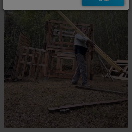
EMISSIONS
TITRES DIFFUSÉS
FRÉQUENCES
EVÈNEMENTS
LES JEUX
JEUX CONCOURS
CONTACTEZ-NOUS
RÉGIE PUBLICTIAIRE