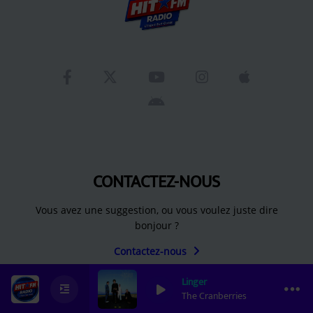
CONTACTEZ-NOUS
Vous avez une suggestion, ou vous voulez juste dire
bonjour ?
Contactez-nous
Linger
0
0
0
The Cranberries