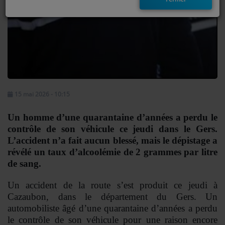
EMISSIONS
TITRES DIFFUSÉS
FRÉQUENCES
EVÈNEMENTS
15 mai 2026 - 10:15
Un homme d’une quarantaine d’années a perdu le
LES JEUX
contrôle de son véhicule ce jeudi dans le Gers.
JEUX CONCOURS
L’accident n’a fait aucun blessé, mais le dépistage a
révélé un taux d’alcoolémie de 2 grammes par litre
de sang.
CONTACTEZ-NOUS
Un accident de la route s’est produit ce jeudi à
RÉGIE PUBLICTIAIRE
Cazaubon, dans le département du Gers. Un
automobiliste âgé d’une quarantaine d’années a perdu
le contrôle de son véhicule pour une raison encore