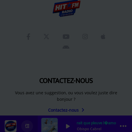
CONTACTEZ-NOUS
Vous avez une suggestion, ou vous voulez juste dire
bonjour ?
Contactez-nous
Il faudrait que pleuve l�amour
0
0
0
Pascal Obispo Cabrel