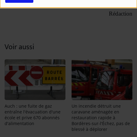
maintenant les impôts locaux stables.
Rédaction
Voir aussi
Auch : une fuite de gaz
Un incendie détruit une
entraîne l'évacuation d'une
caravane aménagée en
école et prive 670 abonnés
restauration rapide à
d'alimentation
Bordères-sur-l'Échez, pas de
blessé à déplorer