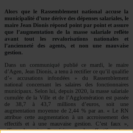
Se connecter
Alors que le Rassemblement national accuse la
municipalité d’une dérive des dépenses salariales, le
maire Jean Dionis répond point par point et assure
que l’augmentation de la masse salariale reflète
avant tout les revalorisations nationales et
l’ancienneté des agents, et non une mauvaise
gestion.
Dans un communiqué publié ce mardi, le maire
d’Agen, Jean Dionis, a tenu à rectifier ce qu’il qualifie
d’« accusations infondées » du Rassemblement
national concernant les salaires des fonctionnaires
municipaux. Selon lui, depuis 2020, la masse salariale
cumulée de la Ville et de l’Agglomération est passée
de 38,7 à 43,7 millions d’euros, soit une
augmentation moyenne de 2,44 % par an.
« Le RN
attribue cette augmentation à un accroissement des
effectifs et à une mauvaise gestion. C’est faux »,
affirme le maire. Il précise que les effectifs ont en