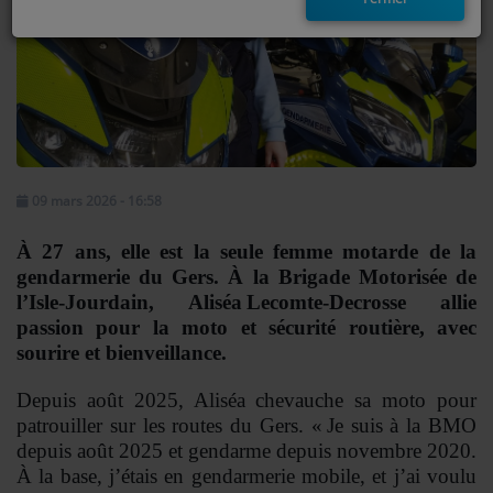
EMISSIONS
TITRES DIFFUSÉS
FRÉQUENCES
EVÈNEMENTS
09 mars 2026 - 16:58
À 27 ans, elle est la seule femme motarde de la
LES JEUX
gendarmerie du Gers. À la Brigade Motorisée de
JEUX CONCOURS
l’Isle-Jourdain, Aliséa Lecomte-Decrosse allie
passion pour la moto et sécurité routière, avec
sourire et bienveillance.
CONTACTEZ-NOUS
Depuis août 2025, Aliséa chevauche sa moto pour
RÉGIE PUBLICTIAIRE
patrouiller sur les routes du Gers. « Je suis à la BMO
depuis août 2025 et gendarme depuis novembre 2020.
À la base, j’étais en gendarmerie mobile, et j’ai voulu