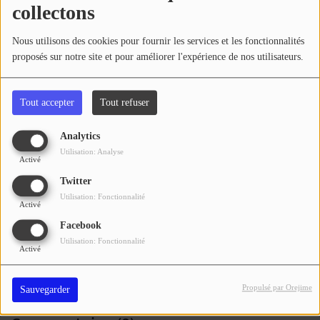
Se connecter
collectons
Rédaction
Nous utilisons des cookies pour fournir les services et les fonctionnalités
Voir aussi
proposés sur notre site et pour améliorer l'expérience de nos utilisateurs.
Tout accepter
Tout refuser
Analytics
Utilisation: Analyse
Activé
Twitter
Utilisation: Fonctionnalité
Auch : une fuite de gaz
Un incendie détruit une
Activé
entraîne l'évacuation d'une
caravane aménagée en
école et prive 670 abonnés
restauration rapide à
Facebook
d'alimentation
Bordères-sur-l'Échez, pas de
Utilisation: Fonctionnalité
Activé
blessé à déplorer
Propulsé par Orejime
Sauvegarder