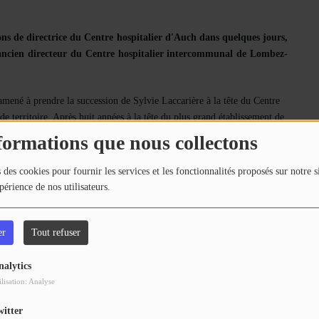
ions de directrice du Centre hospitalier d'Auch dans quelques jours,
, ancien directeur du Centre hospitalier intercommunal de Lombez-
amené à prendre la succession de Sylvie Laccarière à la tête du Centre
de territoire. Après huit années à la tête du plus grand établissement de
 à la retraite.
Olivier Granowski, 48 ans, ancien directeur du Centre
formations que nous collectons
, a été désigné pour lui succéder.
 des cookies pour fournir les services et les fonctionnalités proposés sur notre s
 formé à l’École des hautes études en santé publique de Rennes, a connu
périence de nos utilisateurs.
d-Ouest. Nommé en 2012 directeur des structures du Centre hospitalier
 de directeur du Centre hospitalier intercommunal de Lombez-Samatan et
er
Tout refuser
de-Rouergue, dans l'Aveyron, il s'apprête à démarrer dans les
nalytics
c un sacré défi qui l’attend : le projet de rénovation-extension du
ilisation: Analyse
de juin, en attendant l'intérim sera assuré par le directeur adjoint.
witter