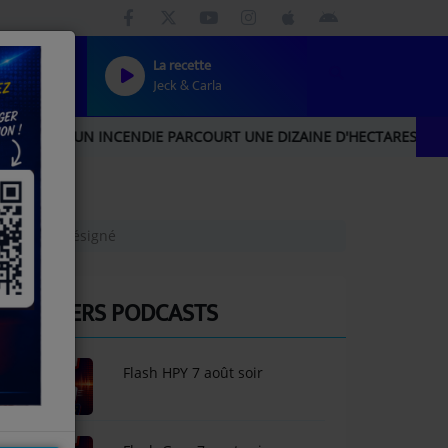
La recette
Jeck & Carla
UN INCENDIE PARCOURT UNE DIZAINE D'HECTARES, UNE IMPORTAN
esseur déjà désigné
DERNIERS PODCASTS
Flash HPY 7 août soir