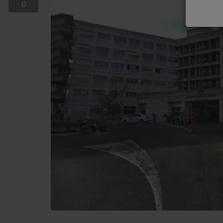
0
EQUIPE
EMISSIONS
TITRES DIFFUSÉS
FRÉQUENCES
EVÈNEMENTS
LES JEUX
JEUX CONCOURS
CONTACTEZ-NOUS
RÉGIE PUBLICTIAIRE