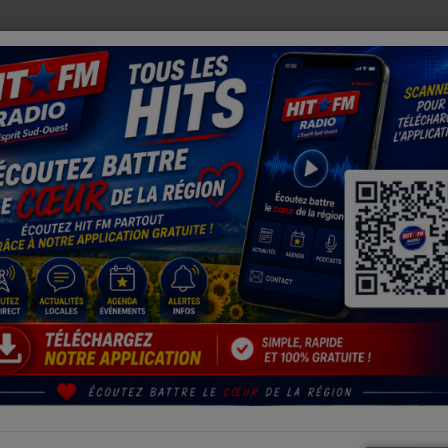
RESTRICTIONS D'EAU SE DURCISSENT
BERDOUES (32) : 
d'Auch : la directrice Sylvie Lacarrière part à la retraite, son succ
YLVIE LACARRIÈRE PART À LA RETRAITE,