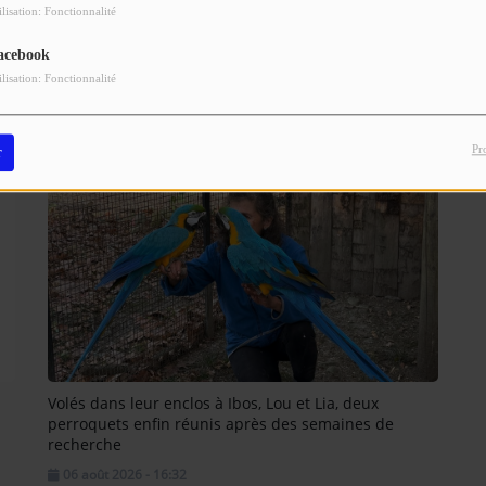
E.R
ilisation: Fonctionnalité
acebook
ilisation: Fonctionnalité
Pr
r
Volés dans leur enclos à Ibos, Lou et Lia, deux
perroquets enfin réunis après des semaines de
recherche
06 août 2026 - 16:32