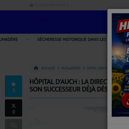
Espace membre
MENU
ACCUEIL
SÉCHERESSE HISTORIQUE DANS LES HAUTES-PYRÉNÉES : LES 
INFOS
INFOS GERS
Accueil
Actualités
Infos Gers
Hôpital 
INFOS NORD GASCOGNE
HÔPITAL D'AUCH : LA DIRECTRICE S
SON SUCCESSEUR DÉJÀ DÉSIGNÉ
0
INFOS HAUTES - PYRÉNÉES
LA RADIO
0
PODCAST