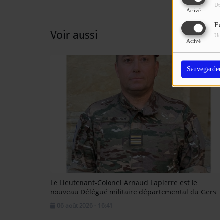
Ut
Activé
F
Voir aussi
Ut
Activé
Sauvegarde
Le Lieutenant-Colonel Arnaud Lapierre est le
nouveau Délégué militaire départemental du Gers
06 août 2026 - 16:41