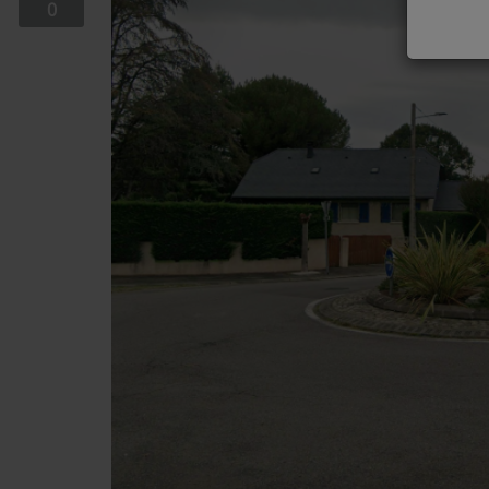
0
EQUIPE
EMISSIONS
TITRES DIFFUSÉS
FRÉQUENCES
EVÈNEMENTS
LES JEUX
JEUX CONCOURS
CONTACTEZ-NOUS
RÉGIE PUBLICTIAIRE