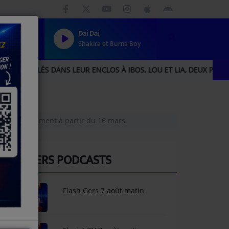
Dai Dai
Shakira et Burna Boy
NS LEUR ENCLOS À IBOS, LOU ET LIA, DEUX PERROQUETS ENFIN 
'assainissement à partir du 16 mars
DERNIERS PODCASTS
Flash Gers 7 août matin