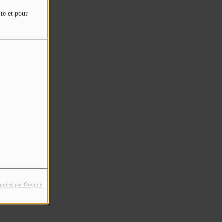
ite et pour
opulsé par Orejime