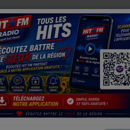
 DÉLÉGUÉ MILITAIRE DÉPARTEMENTAL DU GERS
VOLÉS DA
es
Horgues : cinq mois de travaux de renouvellement du réseau d
UX DE RENOUVELLEMENT DU RÉSEAU
6 MARS