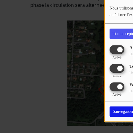
phase la circulation sera alternée ou neutrali
Nous utilisons
améliorer l'ex
Tout accept
A
Ut
Activé
T
Ut
Activé
F
Ut
Activé
Sauvegarde