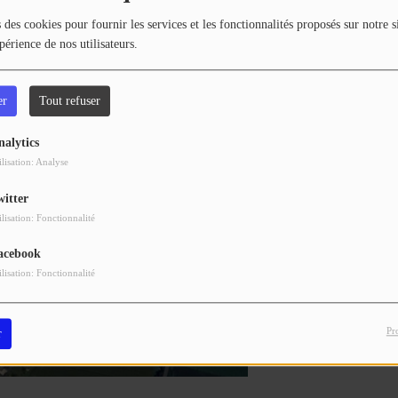
sée mais un accès pour les riverains sera maintenu.
 des cookies pour fournir les services et les fonctionnalités proposés sur notre s
périence de nos utilisateurs.
er
Tout refuser
nalytics
ilisation: Analyse
witter
ilisation: Fonctionnalité
acebook
ilisation: Fonctionnalité
Pr
r