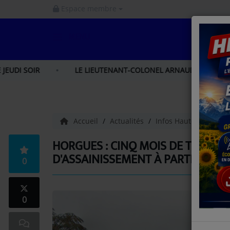
Espace membre
MENU
ACCUEIL
LE LIEUTENANT-COLONEL ARNAUD LAPIERRE EST LE NOUVEAU
INFOS
INFOS GERS
Accueil
Actualités
Infos Hautes-Pyréné
INFOS NORD GASCOGNE
HORGUES : CINQ MOIS DE TRAVA
D'ASSAINISSEMENT À PARTIR DU 1
0
INFOS HAUTES - PYRÉNÉES
LA RADIO
0
PODCAST