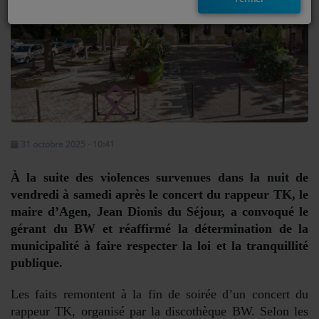
EMISSIONS
TITRES DIFFUSÉS
FRÉQUENCES
EVÈNEMENTS
31 octobre 2025 - 10:41
LES JEUX
À la suite des violences survenues dans la nuit de
JEUX CONCOURS
vendredi à samedi après le concert du rappeur TK, le
maire d’Agen, Jean Dionis du Séjour, a convoqué le
gérant du BW et réaffirmé la détermination de la
CONTACTEZ-NOUS
municipalité à faire respecter la loi et la tranquillité
publique.
RÉGIE PUBLICTIAIRE
Les faits remontent à la fin de soirée d’un concert du
rappeur TK, organisé par la discothèque BW. Selon les