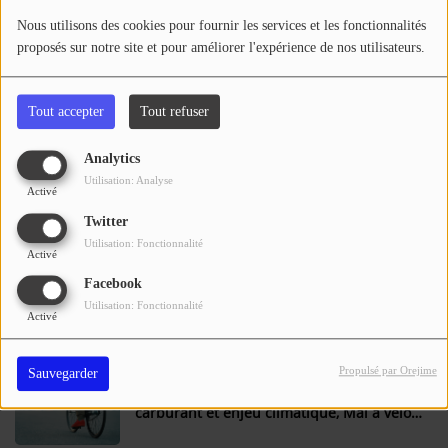
Se connecter
Nous utilisons des cookies pour fournir les services et les fonctionnalités
proposés sur notre site et pour améliorer l'expérience de nos utilisateurs.
Une deuxième montée en deux ans pour
le Tarbes Pyrénées Foot, au bout du
suspense
Tout accepter
Tout refuser
Analytics
Hautes-Pyrénées : une action pour tirer un
Utilisation: Analyse
trait sur la violence dans les clubs sportifs
Activé
Twitter
Utilisation: Fonctionnalité
Activé
Hautes-Pyrénées : sa voiture quitte la
Facebook
route et percute un arbre, le conducteur
Utilisation: Fonctionnalité
Activé
de 18 ans grièvement blessé
Propulsé par Orejime
Sauvegarder
Hautes-Pyrénées : entre crise du
carburant et enjeu climatique, Mai à vélo
incite à employer le vélo au quotidien