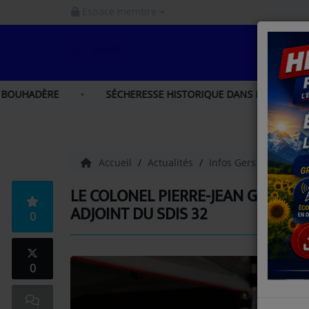
Espace membre
MENU
ACCUEIL
SÉCHERESSE HISTORIQUE DANS LES HAUTES-PYRÉNÉES : LE
INFOS
INFOS GERS
Accueil
Actualités
Infos Gers
Le colo
INFOS NORD GASCOGNE
LE COLONEL PIERRE-JEAN GAUBER
ADJOINT DU SDIS 32
0
INFOS HAUTES - PYRÉNÉES
LA RADIO
0
PODCAST