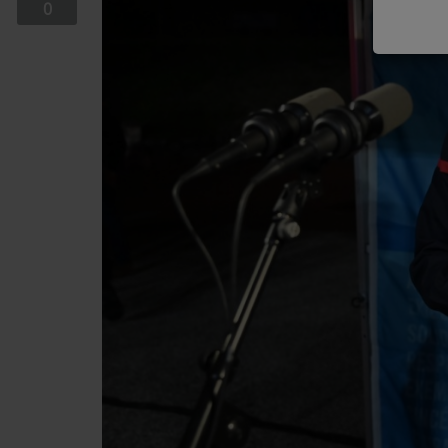
0
EQUIPE
EMISSIONS
TITRES DIFFUSÉS
FRÉQUENCES
EVÈNEMENTS
LES JEUX
JEUX CONCOURS
CONTACTEZ-NOUS
RÉGIE PUBLICTIAIRE