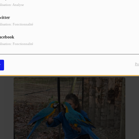
ilisation: Analyse
colonel à l’ENSOSP, il occupait les fonctions de chef du groupement
witter
ilisation: Fonctionnalité
acebook
Rédaction
ilisation: Fonctionnalité
Pr
r