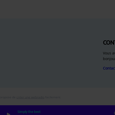
CON
Vous a
bonjou
Contac
 propose de
créer une webradio
facilement.
Simply the best