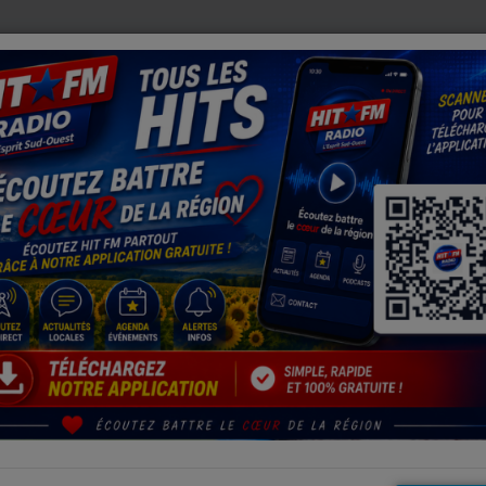
S RESTRICTIONS D'EAU SE DURCISSENT
BERDOUES (32) 
nel Pierre-Jean Gaubert, futur directeur départemental adjoint du S
T, FUTUR DIRECTEUR DÉPARTEMENTAL