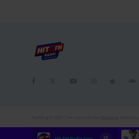
RadioKing © 2026 | Site radio créé avec
RadioKing
. RadioKing