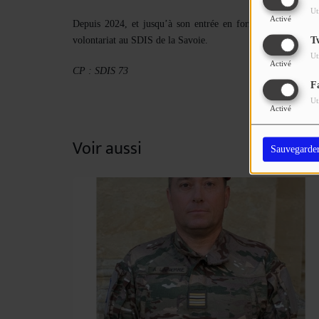
Ut
Activé
Depuis 2024, et jusqu’à son entrée en formation d’élève-
volontariat au SDIS de la Savoie.
T
Ut
Activé
CP : SDIS 73
F
Ut
Activé
Voir aussi
Sauvegarde