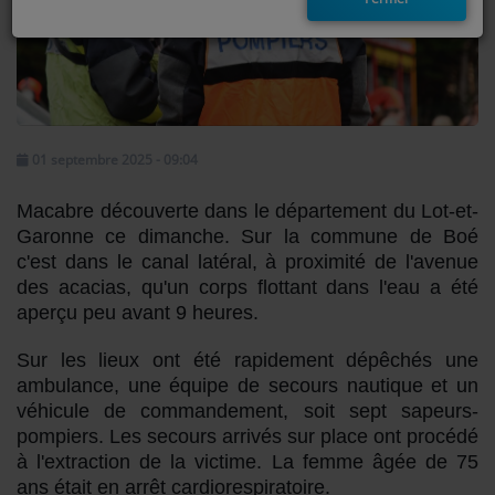
EMISSIONS
TITRES DIFFUSÉS
FRÉQUENCES
01 septembre 2025 - 09:04
EVÈNEMENTS
Macabre découverte dans le département du Lot-et-
Garonne ce dimanche. Sur la commune de Boé
LES JEUX
c'est dans le canal latéral, à proximité de l'avenue
des acacias, qu'un corps flottant dans l'eau a été
JEUX CONCOURS
aperçu peu avant 9 heures.
Sur les lieux ont été rapidement dépêchés une
CONTACTEZ-NOUS
ambulance, une équipe de secours nautique et un
véhicule de commandement, soit sept sapeurs-
RÉGIE PUBLICTIAIRE
pompiers. Les secours arrivés sur place ont procédé
à l'extraction de la victime. La femme âgée de 75
ans était en arrêt cardiorespiratoire.