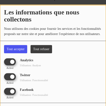
Se connecter
Malgré les efforts de réanimation la septuagénaire a
Les informations que nous
été déclarée décédée par le médecin du Smur. Les
collectons
circonstances de sa mort de n'ont pas encore été
déterminées.
Nous utilisons des cookies pour fournir les services et les fonctionnalités
proposés sur notre site et pour améliorer l'expérience de nos utilisateurs.
N.B
Voir aussi
Tout accepter
Tout refuser
Analytics
Utilisation: Analyse
Activé
Twitter
Utilisation: Fonctionnalité
Activé
Facebook
Utilisation: Fonctionnalité
Lot-et-Garonne : feu dans
Agen : dégradations, jets de
Activé
des gaines d'aération dans
pierre, grenades, policiers
un bâtiment industriel, 48
blessés, l'issue de la finale de