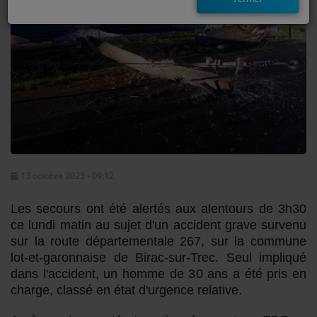
EMISSIONS
TITRES DIFFUSÉS
FRÉQUENCES
EVÈNEMENTS
LES JEUX
13 octobre 2025 - 09:12
JEUX CONCOURS
Les secours ont été alertés aux alentours de 3h30
ce lundi matin au sujet d'un accident grave survenu
sur la route départementale 267, sur la commune
CONTACTEZ-NOUS
lot-et-garonnaise de Birac-sur-Trec. Seul impliqué
RÉGIE PUBLICTIAIRE
dans l'accident, un homme de 30 ans a été pris en
charge, classé en état d'urgence relative.