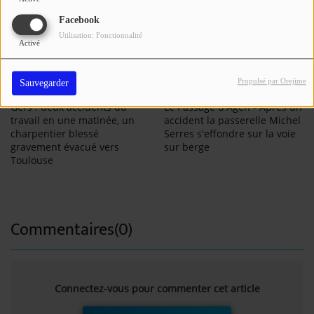
Facebook
Utilisation: Fonctionnalité
Activé
Propulsé par Orejime
Sauvegarder
Gers : deux accidents du
Le Passage d'Agen - Après un
travail en une matinée, un
accident la passerelle Michel
charpentier blessé
Serres s'effondre sur la voie
gravement évacué vers
sur berge
Toulouse
Commentaires(0)
Connectez-vous pour commenter cet article