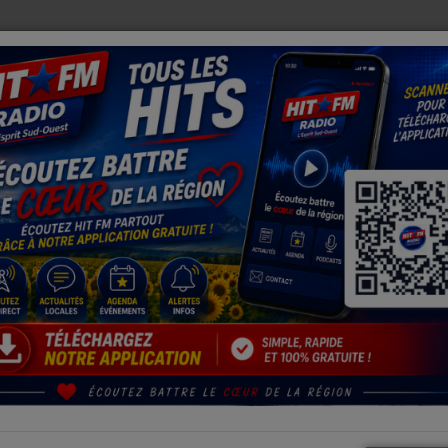
 RESTRICTIONS D'EAU SE DURCISSENT
BERDOUES (32) : 
Lot-et-Garonne : voiture en feu après un accident, le conducteu
EU APRÈS UN ACCIDENT, LE CONDUCTEUR