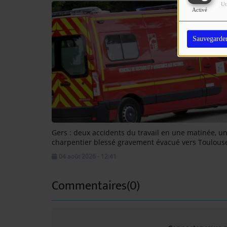
Ut
Activé
Sauvegarde
Gers : deux accidents du travail en une matinée, u
charpentier blessé gravement évacué vers Toulous
04 août 2026 - 12:41
Commentaires(0)