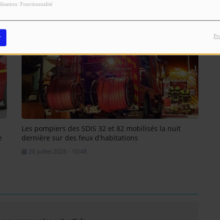
ilisation: Fonctionnalité
Pr
r
n
Les pompiers des SDIS 32 et 82 mobilisés la nuit
e
dernière sur des feux d'habitations
26 juillet 2026 - 10:48