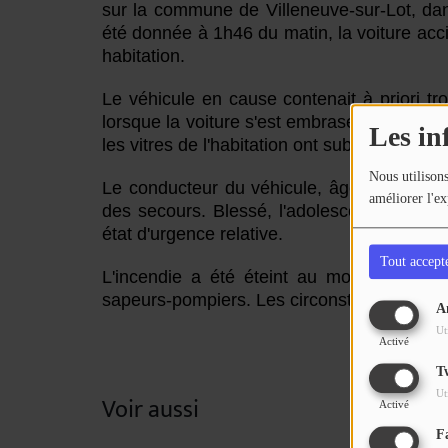
sur la commune de Villeneuve-sur-Lot, dan
été donnée à 1h46 du matin, la voiture acci
habitation.
Le véhicule en cause contenait à priori tr
lorsque la voiture s'est embrasée. Les fl
Les in
les vitres de l'habitation ont subi des dégâts
Nous utilisons
Le conducteur du véhicule, âgé de 17 ans,
améliorer l'ex
des secours. Blessé, l'adolescent a été t
état d'urgence relative.
Tout accept
L'incendie a été éteint au moyen d'une l
sapeurs-pompiers. Les circonstances de l'a
A
Ut
Activé
T
Ut
Voir aussi
Activé
F