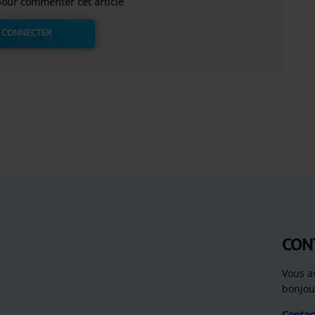
our commenter cet article
 CONNECTER
CON
Vous a
bonjou
Contac