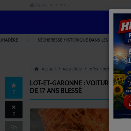
Espace membre
MENU
ACCUEIL
SÉCHERESSE HISTORIQUE DANS LES HAUTES-PYRÉNÉES : LES
INFOS
INFOS GERS
Accueil
Actualités
Infos Nord Gascogne
INFOS NORD GASCOGNE
LOT-ET-GARONNE : VOITURE EN F
DE 17 ANS BLESSÉ
0
INFOS HAUTES - PYRÉNÉES
LA RADIO
0
PODCAST