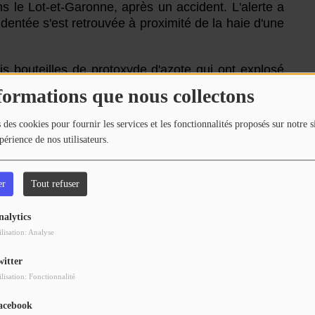
s le Lot-et-Garonne, après un accident. L'alerte a
dentée s'est retrouvée à proximité de la haie d'une
ois bouteilles de protoxyde d'azote qui ont explosé
ammes se sont propagées à quinze mètres de haie et
formations que nous collectons
 légers suite à l'explosion.
 des cookies pour fournir les services et les fonctionnalités proposés sur notre s
 est sorti de lui-même du véhicule avant l'arrivée
périence de nos utilisateurs.
ransporté vers le Pôle de santé du Villeneuvois en
er
Tout refuser
ance et grâce à l'intervention d'une douzaine de
ccident sont encore inconnues.
nalytics
ilisation: Analyse
N.B
witter
ilisation: Fonctionnalité
acebook