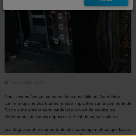
EMISSIONS
TITRES DIFFUSÉS
FRÉQUENCES
EVÈNEMENTS
LES JEUX
JEUX CONCOURS
11 mars 2026 - 22:14
Nous l'avons évoqué ce matin dans nos éditions, Gers Fibre
CONTACTEZ-NOUS
confirme qu’une des 6 armoire fibre implantée sur la commune de
Riscle a été entièrement vandalisée privant de service les
RÉGIE PUBLICTIAIRE
187abonnés desservis depuis ce « Point de mutualisation ».
Les dégâts sont très importants et le sabotage méthodique laisse