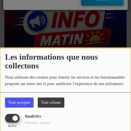
EMISSIONS
TITRES DIFFUSÉS
FRÉQUENCES
EVÈNEMENTS
Les informations que nous
collectons
LES JEUX
07 août 2026 - 07:00
Nous utilisons des cookies pour fournir les services et les fonctionnalités
JEUX CONCOURS
proposés sur notre site et pour améliorer l'expérience de nos utilisateurs.
Télécharger le podcast
Écouter le podcast
CONTACTEZ-NOUS
Tout accepter
Tout refuser
Toute l'info du Sud Ouest.
RÉGIE PUBLICTIAIRE
Analytics
Commentaires(1)
Utilisation: Analyse
Activé