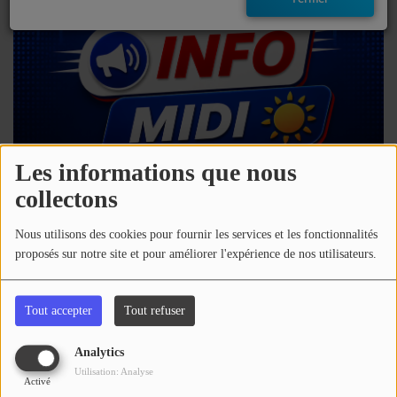
EMISSIONS
TITRES DIFFUSÉS
FRÉQUENCES
EVÈNEMENTS
Les informations que nous
collectons
LES JEUX
07 août 2026 - 12:00
Nous utilisons des cookies pour fournir les services et les fonctionnalités
JEUX CONCOURS
proposés sur notre site et pour améliorer l'expérience de nos utilisateurs.
Télécharger le podcast
Écouter le podcast
CONTACTEZ-NOUS
Tout accepter
Tout refuser
Retrouvez toute l'actu des Hautes-Pyrénées.
RÉGIE PUBLICTIAIRE
Analytics
Commentaires(0)
Utilisation: Analyse
Activé