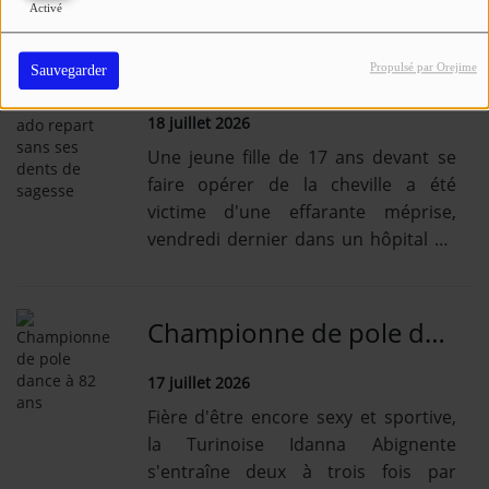
vendredi.
Activé
Venue pour sa cheville, une ado repart sans ses dents de sagesse
Propulsé par Orejime
Sauvegarder
18 juillet 2026
Une jeune fille de 17 ans devant se
faire opérer de la cheville a été
victime d'une effarante méprise,
vendredi dernier dans un hôpital du
nord de la France.
Championne de pole dance à 82 ans
17 juillet 2026
Fière d'être encore sexy et sportive,
la Turinoise Idanna Abignente
s'entraîne deux à trois fois par