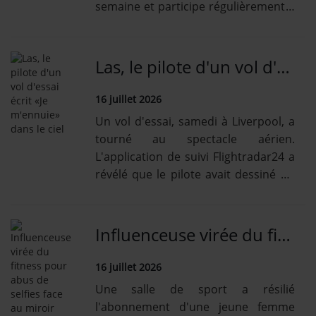
semaine et participe régulièrement à
des compétitions. Elle estime que
l'on peut rester actif à tout âge,
pourvu qu'on en ait la volonté.
Las, le pilote d'un vol d'essai écrit «Je m'ennuie» dans le ciel
16 juillet 2026
Un vol d'essai, samedi à Liverpool, a
tourné au spectacle aérien.
L'application de suivi Flightradar24 a
révélé que le pilote avait dessiné un
message avec son avion.
Influenceuse virée du fitness pour abus de selfies face au miroir
16 juillet 2026
Une salle de sport a résilié
l'abonnement d'une jeune femme