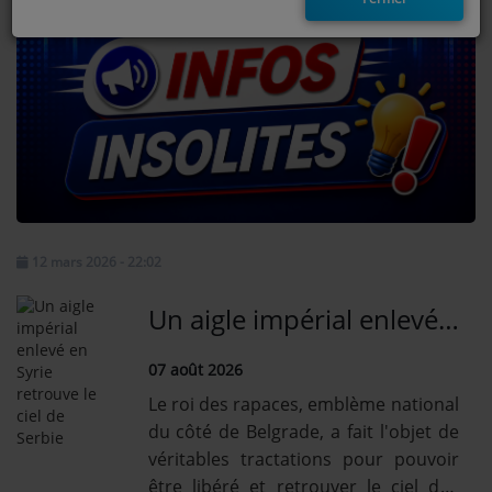
EMISSIONS
TITRES DIFFUSÉS
FRÉQUENCES
EVÈNEMENTS
LES JEUX
12 mars 2026 - 22:02
JEUX CONCOURS
Un aigle impérial enlevé en Syrie retrouve le ciel de Serbie
07 août 2026
CONTACTEZ-NOUS
Le roi des rapaces, emblème national
RÉGIE PUBLICTIAIRE
du côté de Belgrade, a fait l'objet de
véritables tractations pour pouvoir
être libéré et retrouver le ciel des