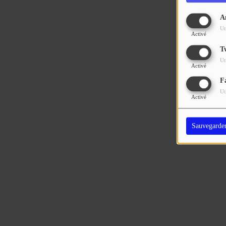
A
Ut
Activé
T
Ut
Activé
F
Ut
Activé
Sauvegarde