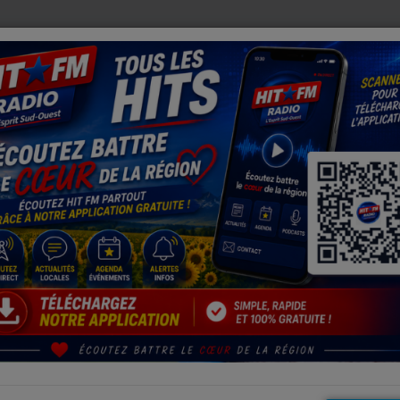
, DEUX PERROQUETS ENFIN RÉUNIS APRÈS DES SEMAINES DE RECHE
s 06.50.28.28.28
SMS 06.50.28.28.28
Email
*
Site Web