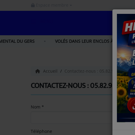
Espace membre
MENU
ACCUEIL
 DU GERS
VOLÉS DANS LEUR ENCLOS À IBOS, LOU ET LIA
INFOS
INFOS GERS
Accueil
Contactez-nous : 05.82.95.62.62 sm
INFOS NORD GASCOGNE
CONTACTEZ-NOUS : 05.82.95.62.62 
INFOS HAUTES - PYRÉNÉES
Nom
*
LA RADIO
PODCAST
Téléphone