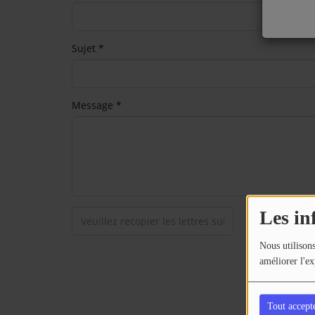
EQUIPE
EMISSIONS
Sujet
*
TITRES DIFFUSÉS
FRÉQUENCES
Message
*
EVÈNEMENTS
LES JEUX
JEUX CONCOURS
Les in
Nous utilisons
CONTACTEZ-NOUS
améliorer l'ex
RÉGIE PUBLICTIAIRE
Tout accept