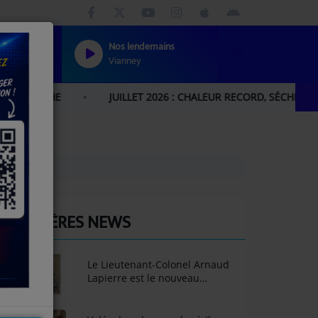
Nos lendemains
Vianney
RCHE
JUILLET 2026 : CHALEUR RECORD, SÉCHERESSE HI
DERNIÈRES NEWS
Le Lieutenant-Colonel Arnaud
Lapierre est le nouveau
Délégué militaire
départemental du Gers