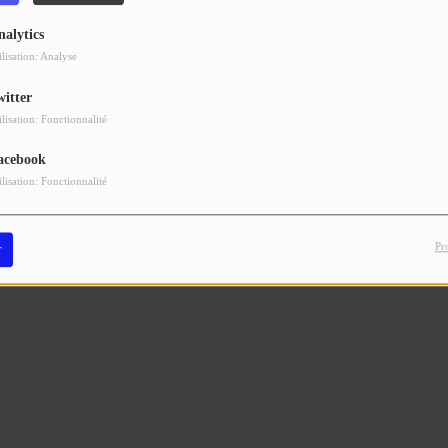
nalytics
ilisation: Analyse
witter
ilisation: Fonctionnalité
acebook
ilisation: Fonctionnalité
Pr
r