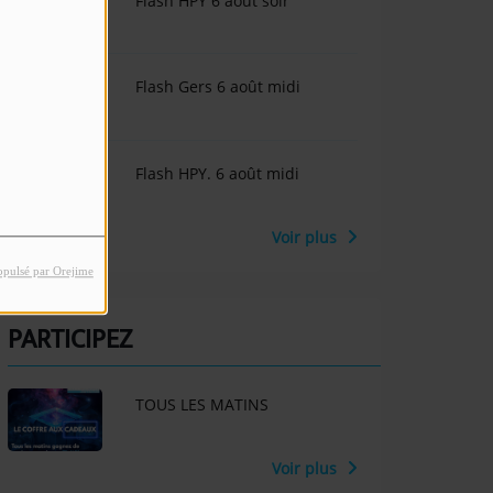
Flash HPY 6 août soir
Flash Gers 6 août midi
Flash HPY. 6 août midi
Voir plus
opulsé par Orejime
PARTICIPEZ
TOUS LES MATINS
Voir plus