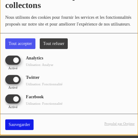
collectons
Les bons pans de Seb
Du Lundi au Vendredi, de 10:00 à 13:00
EMISSIONS
Nous utilisons des cookies pour fournir les services et les fonctionnalités
TITRES DIFFUSÉS
proposés sur notre site et pour améliorer l'expérience de nos utilisateurs.
FRÉQUENCES
Aprem de Stars
Du Lundi au Vendredi, de 14:00 à 17:00
Tout accepter
Tout refuser
EVÈNEMENTS
Analytics
Utilisation: Analyse
Activé
LES JEUX
Twitter
JEUX CONCOURS
Utilisation: Fonctionnalité
Activé
Facebook
Utilisation: Fonctionnalité
CONTACTEZ-NOUS
Activé
RÉGIE PUBLICTIAIRE
Propulsé par Orejime
Sauvegarder