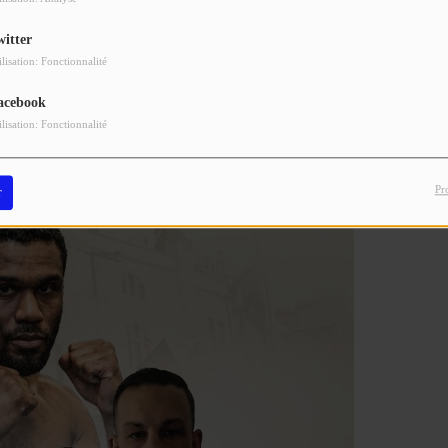
ines et ne pourra pas combattre ce samedi.
witter
ilisation: Fonctionnalité
acebook
sionnels à partir de 20 h.
ilisation: Fonctionnalité
Pr
r