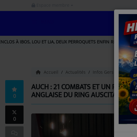
Espace membre
MENU
ACCUEIL
, DEUX PERROQUETS ENFIN RÉUNIS APRÈS DES SEMAINES DE RECHE
INFOS
INFOS GERS
Accueil
Actualités
Infos Gers
Auch : 
INFOS NORD GASCOGNE
AUCH : 21 COMBATS ET UN RETOU
ANGLAISE DU RING AUSCITAIN
0
INFOS HAUTES - PYRÉNÉES
LA RADIO
0
PODCAST