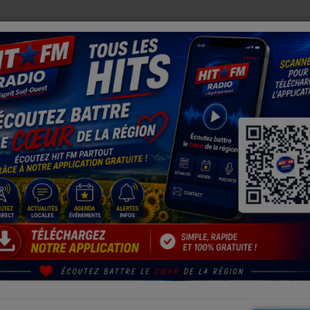
RCHE
JUILLET 2026 : CHALEUR RECORD, SÉCHERESSE HIS
21 combats et un retour attendu pour le gala de boxe anglaise du R
R ATTENDU POUR LE GALA DE BOXE