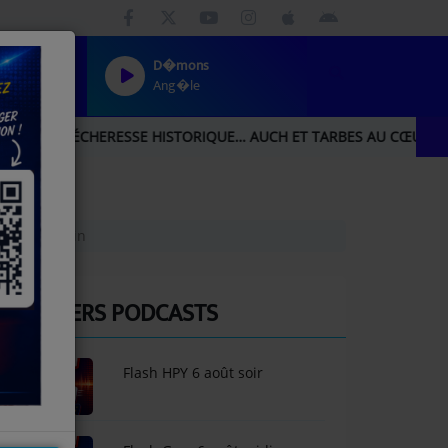
D�mons
Ang�le
TORIQUE… AUCH ET TARBES AU CŒUR DU BILAN DE MÉTÉO-FRANCE
ing Auscitain
DERNIERS PODCASTS
Flash HPY 6 août soir