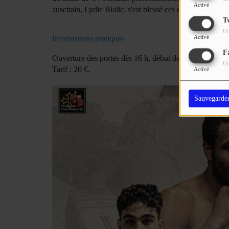
Activé
auscitain, Lydie Bialic, s'est blessé ces dernières sema
T
Ut
Activé
Informations pratiques
F
Ouverture des portes dès 16 h, début des combats profes
Ut
Tarif : 20 €.
Activé
Sauvegarde