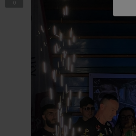
0
EQUIPE
EMISSIONS
TITRES DIFFUSÉS
FRÉQUENCES
EVÈNEMENTS
LES JEUX
JEUX CONCOURS
CONTACTEZ-NOUS
RÉGIE PUBLICTIAIRE