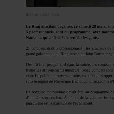
27 mars 2026 - 12:02
Le Ring auscitain organise, ce samedi 28 mars, son
5 professionnels, sont au programme, avec notamm
Namana
, qui a décidé de renfiler les gants.
21 combats, dont 5 professionnels : les amateurs d
grand gala annuel du Ring auscitain.
John Borlin
, orga
Dès 16 h et jusqu'à tard dans la soirée, les combats
temps les affrontements amateurs. Seize combats sont 
club. Le public retrouvera ensuite, en soirée, les oppo
sous le regard de
Narymane Benloucif
, championne d'
La boxeuse toulousaine devait être au programme de la
d'annuler son combat. À défaut de la voir sur le rin
puisqu'elle est la marraine de l'événement.