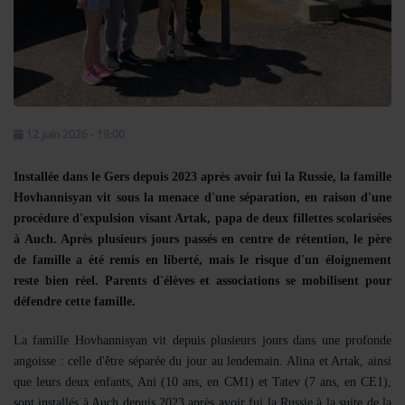
Se connecter
12 juin 2026 - 19:00
Installée dans le Gers depuis 2023 après avoir fui la Russie, la famille
Hovhannisyan vit sous la menace d'une séparation, en raison d'une
procédure d'expulsion visant Artak, papa de deux fillettes scolarisées
à Auch. Après plusieurs jours passés en centre de rétention, le père
de famille a été remis en liberté, mais le risque d'un éloignement
reste bien réel. Parents d'élèves et associations se mobilisent pour
défendre cette famille.
La famille Hovhannisyan vit depuis plusieurs jours dans une profonde
angoisse : celle d'être séparée du jour au lendemain. Alina et Artak, ainsi
que leurs deux enfants, Ani (10 ans, en CM1) et Tatev (7 ans, en CE1),
sont installés à Auch depuis 2023 après avoir fui la Russie à la suite de la