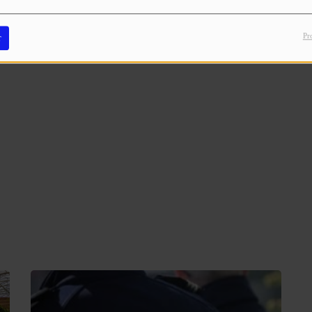
Football
Pr
r