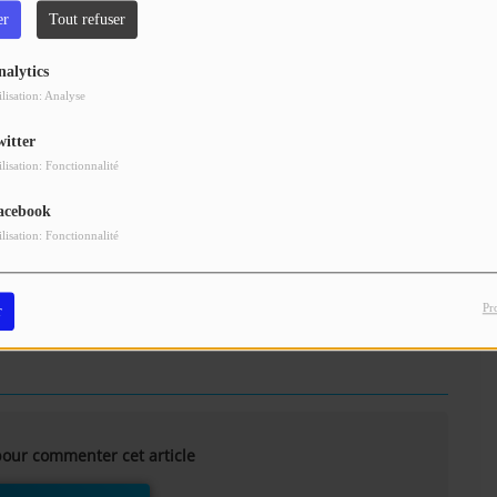
er
Tout refuser
nalytics
ilisation: Analyse
witter
ilisation: Fonctionnalité
acebook
Télécharger le podcast
ilisation: Fonctionnalité
Pr
r
our commenter cet article