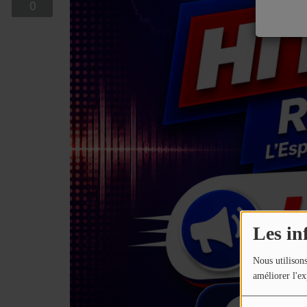
0
EQUIPE
EMISSIONS
TITRES DIFFUSÉS
FRÉQUENCES
EVÈNEMENTS
LES JEUX
JEUX CONCOURS
Les in
CONTACTEZ-NOUS
Nous utilisons
améliorer l'ex
RÉGIE PUBLICTIAIRE