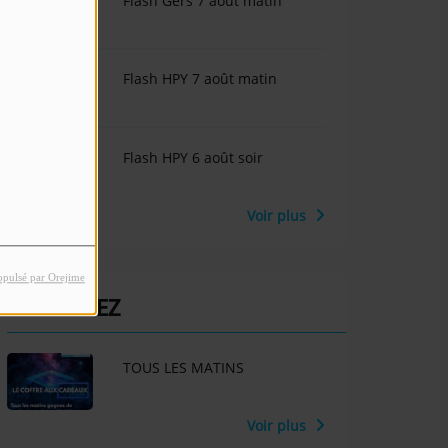
Flash Gers 7 août matin
Flash HPY 7 août matin
Flash HPY 6 août soir
Voir plus
opulsé par Orejime
PARTICIPEZ
TOUS LES MATINS
Voir plus