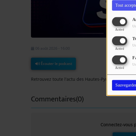
Tout accept
A
Ut
Activé
T
Ut
06 août 2026 - 16:00
Activé
F
Écouter le podcast
Ut
Activé
Retrouvez toute l'actu des Hautes-Pyrénées
Sauvegarde
Commentaires(0)
Connectez-vous p