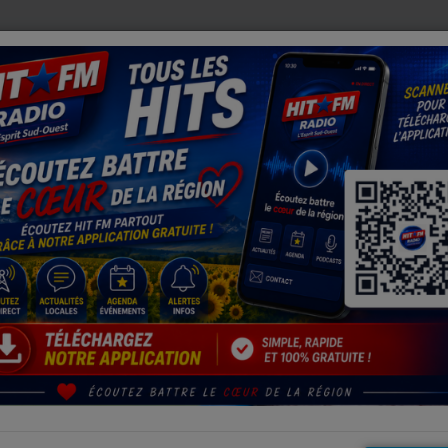
UX PERROQUETS ENFIN RÉUNIS APRÈS DES SEMAINES DE RECHERCHE
ES-PYRENNES
Flash HPY 6 août soir