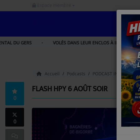
Espace membre
MENU
ACCUEIL
ERS
VOLÉS DANS LEUR ENCLOS À IBOS, LOU ET LIA, DE
INFOS
INFOS GERS
Accueil
Podcasts
PODCAST INFO HAUT
INFOS NORD GASCOGNE
FLASH HPY 6 AOÛT SOIR
0
INFOS HAUTES - PYRÉNÉES
LA RADIO
0
PODCAST