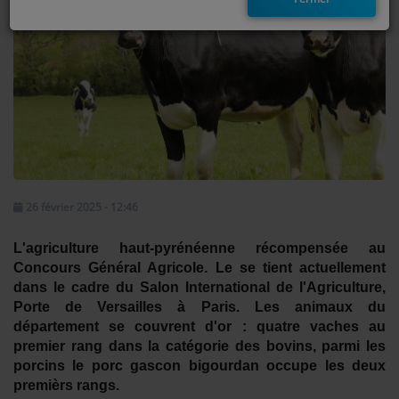
EMISSIONS
TITRES DIFFUSÉS
FRÉQUENCES
EVÈNEMENTS
26 février 2025 - 12:46
LES JEUX
JEUX CONCOURS
L'agriculture haut-pyrénéenne récompensée au
Concours Général Agricole. Le se tient actuellement
dans le cadre du Salon International de l'Agriculture,
CONTACTEZ-NOUS
Porte de Versailles à Paris. Les animaux du
département se couvrent d'or : quatre vaches au
RÉGIE PUBLICTIAIRE
premier rang dans la catégorie des bovins, parmi les
porcins le porc gascon bigourdan occupe les deux
premièrs rangs.