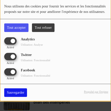
Se connecter
Nous utilisons des cookies pour fournir les services et les fonctionnalités
proposés sur notre site et pour améliorer l'expérience de nos utilisateurs.
Tarn-et-Garonne : 5 hectares ravagés et
un octogénaire incommodé par les fumées
d'un feu de broussailles
Tout accepter
Tout refuser
Analytics
Lot-et-Garonne : ouverture du dépôt des
Utilisation: Analyse
demandes d'indemnisation pour les
Activé
pertes de fonds dues aux températures
Twitter
élevées du 1er juin au 31 août 2025
Utilisation: Fonctionnalité
Activé
Lot-et-Garonne : victime intoxiquée,
Facebook
familles évacuées et 30 pompiers engagés
Utilisation: Fonctionnalité
Activé
sur un feu d'appartement
Propulsé par Orejime
Sauvegarder
Le Lot-et-Garonne enfin dans le vert : le
bilan des intempéries