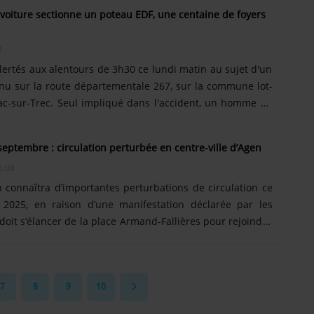
ois bouteilles de protoxyde d'azote qui ont explosé lorsque
 voiture sectionne un poteau EDF, une centaine de foyers
rasée. Les flammes se sont propagées à quinze mètres de
'habitation ont subi des dégâts légers suite à......
2
lertés aux alentours de 3h30 ce lundi matin au sujet d'un
nu sur la route départementale 267, sur la commune lot-
ac-sur-Trec. Seul impliqué dans l'accident, un homme de
arge, classé en état d'urgence relative. Après avoir
un poteau EDF en béton, le véhicule s'est retrouvé sur le
eptembre : circulation perturbée en centre-ville d’Agen
a chaussée. L'accident a entraîné la coupure totale de la
6:08
 routier, avec la mise en place d'une déviation. Enedis a
n connaîtra d’importantes perturbations de circulation ce
2025, en raison d’une manifestation déclarée par les
 doit s’élancer de la place Armand-Fallières pour rejoindre
et. Dans un communiqué, la préfecture du Lot-et-Garonne
trictions de circulation seront mises en place dès le jeudi
 de 10h00 jusqu’à la fin de la manifestation ». Plusieurs
7
8
9
10
nt neutralisés au passage des manifestants, parmi