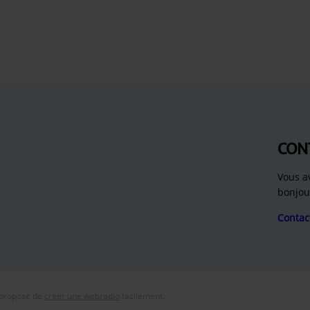
CON
Vous a
bonjou
Contac
 propose de
créer une webradio
facilement.