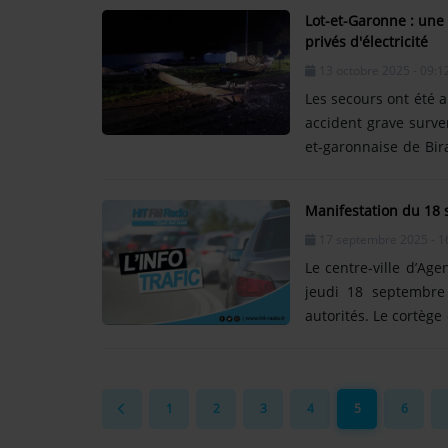
contenait à priori tr
Lot-et-Garonne : une
la voiture s'est emb
privés d'électricité
haie et les vitres de l
13 octobre 2025 - 09:1
Les secours ont été a
accident grave surve
et-garonnaise de Bir
30 ans a été pris en ch
percuté et sectionné 
Manifestation du 18 s
toit, au milieu de l
17 septembre 2025 - 1
circulation sur l'axe
procédé......
Le centre-ville d’Age
jeudi 18 septembre 
autorités. Le cortège
la place du 14-Juill
précise que « des res
18 septembre à partir
1
2
3
4
5
6
axes majeurs sero
lesquels......