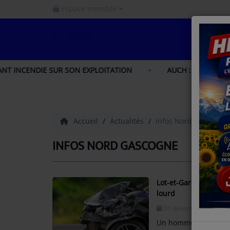
Espace membre
MENU
ACCUEIL
E SUR SON EXPLOITATION
AUCH : UNE FUITE DE GAZ EN
INFOS
INFOS GERS
Accueil
Actualités
Infos Nord Gascogne
INFOS NORD GASCOGNE
INFOS NORD GASCOGNE
INFOS HAUTES - PYRÉNÉES
Lot-et-Garonne : un 
lourd
LA RADIO
01 décembre 2025 - 14
PODCAST
Un homme de 28 ans a