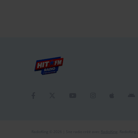
RadioKing © 2026 | Site radio créé avec
RadioKing
. RadioKing