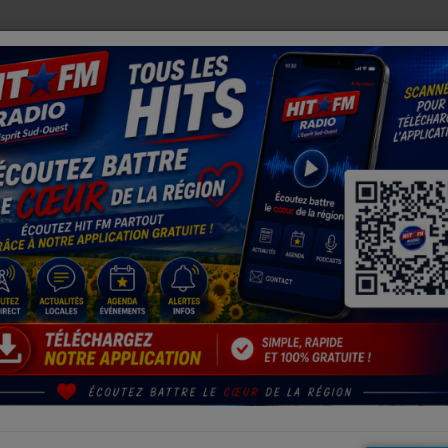
TRAÎNE L'ÉVACUATION D'UNE ÉCOLE ET PRIVE 670 ABONNÉS D'ALI
homme de 28 ans décède après avoir percuté un poids
:12
 perdu la vie sur l'autoroute A62 ce lundi en milieu de