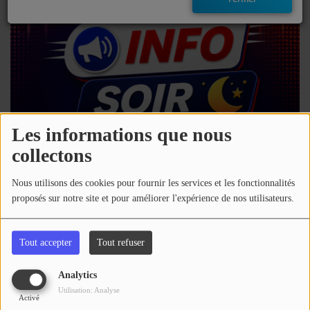
EMISSIONS
TITRES DIFFUSÉS
FRÉQUENCES
EVÈNEMENTS
Les informations que nous
collectons
LES JEUX
07 août 2026 - 16:00
Nous utilisons des cookies pour fournir les services et les fonctionnalités
JEUX CONCOURS
proposés sur notre site et pour améliorer l'expérience de nos utilisateurs.
Télécharger le podcast
Écouter le podcast
CONTACTEZ-NOUS
Tout accepter
Tout refuser
Retrouvez toute l'actu des Hautes-Pyrénées
RÉGIE PUBLICTIAIRE
Analytics
Commentaires(0)
Utilisation: Analyse
Activé